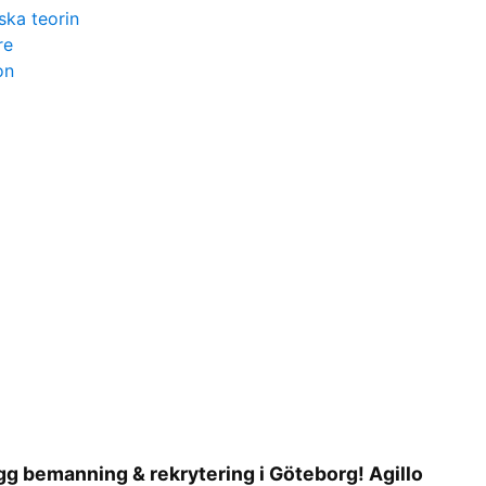
ska teorin
re
on
ygg bemanning & rekrytering i Göteborg! Agillo