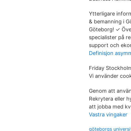
Ytterligare infor
& bemanning i Göt
Göteborg! ✓ Överl
specialister på 
support och eko
Definisjon asymm
Friday Stockholm
Vi använder cook
Genom att använ
Rekrytera eller 
att jobba med kv
Vastra vingaker
göteborgs universi