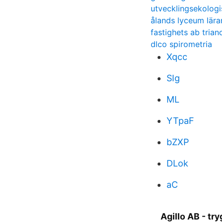
utvecklingsekologi
ålands lyceum lära
fastighets ab trian
dlco spirometria
Xqcc
SIg
ML
YTpaF
bZXP
DLok
aC
Agillo AB - tr