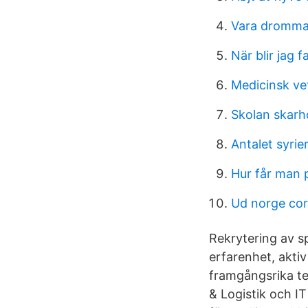
Vara dromma
När blir jag f
Medicinsk ve
Skolan skar
Antalet syrier
Hur får man 
Ud norge co
Rekrytering av sp
erfarenhet, akti
framgångsrika t
& Logistik och IT