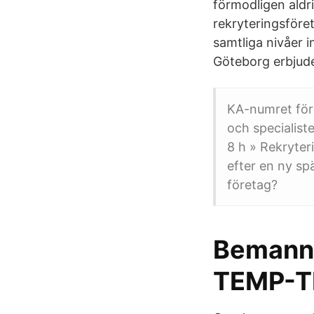
förmodligen aldr
rekryteringsföret
samtliga nivåer 
Göteborg erbjud
KA-numret för
och specialiste
8 h » Rekryter
efter en ny spä
företag?
Bemanni
TEMP-T