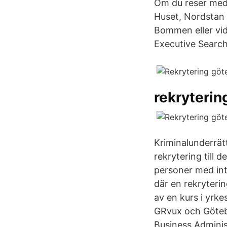
Om du reser med 
Huset, Nordstan e
Bommen eller vid
Executive Searc
rekryterin
Kriminalunderrät
rekrytering till
personer med int
där en rekryteri
av en kurs i yr
GRvux och Göteb
Business Adminis