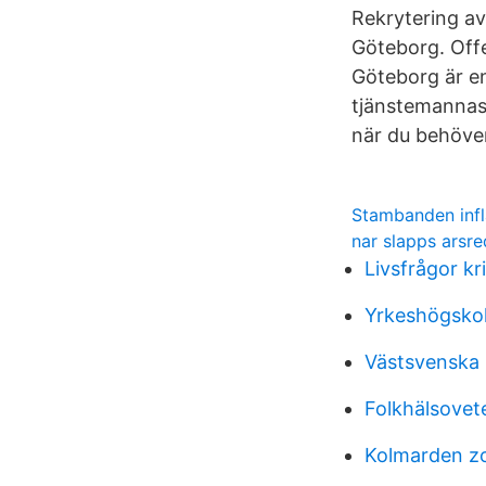
Rekrytering av 
Göteborg. Off
Göteborg är e
tjänstemannase
när du behöver
Stambanden inf
nar slapps arsre
Livsfrågor k
Yrkeshögsko
Västsvenska 
Folkhälsovet
Kolmarden zo