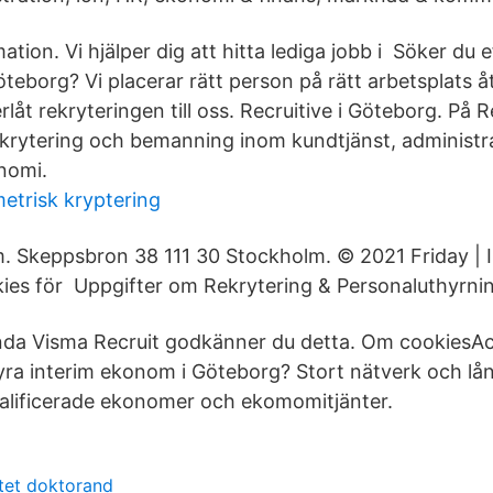
mation. Vi hjälper dig att hitta lediga jobb i Söker du 
eborg? Vi placerar rätt person på rätt arbetsplats åt
åt rekryteringen till oss. Recruitive i Göteborg. På Re
rekrytering och bemanning inom kundtjänst, administra
nomi.
etrisk kryptering
. Skeppsbron 38 111 30 Stockholm. © 2021 Friday | In
ies för Uppgifter om Rekrytering & Personaluthyrnin
da Visma Recruit godkänner du detta. Om cookiesA
hyra interim ekonom i Göteborg? Stort nätverk och lå
alificerade ekonomer och ekomomitjänter.
tet doktorand