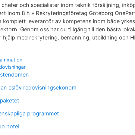
chefer och specialister inom teknik försäljning, inköp
ert inom 8 h » Rekryteringsföretag Göteborg OnePa
n komplett leverantör av kompetens inom både yrkes
ktorn. Genom oss har du tillgång till den bästa lok
 hjälp med rekrytering, bemanning, utbildning och H
lammation
dovisningar
ristendomen
lan eslöv redovisningsekonom
paketet
enskapliga programmet
o hotel