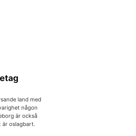
retag
ysande land med
svarighet någon
eborg är också
 är oslagbart.