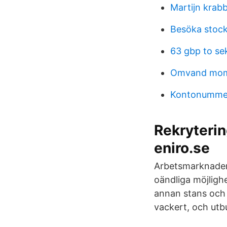
Martijn krab
Besöka stoc
63 gbp to se
Omvand moms
Kontonummer
Rekryterin
eniro.se
Arbetsmarknaden
oändliga möjligh
annan stans och
vackert, och utb