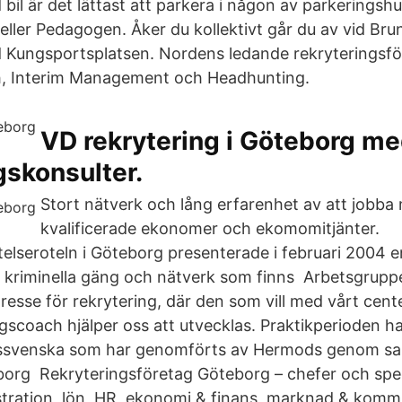
bil är det lättast att parkera i någon av parkeringsh
ller Pedagogen. Åker du kollektivt går du av vid Brun
 Kungsportsplatsen. Nordens ledande rekryteringsf
h, Interim Management och Headhunting.
VD rekrytering i Göteborg me
gskonsulter.
Stort nätverk och lång erfarenhet av att jobba
kvalificerade ekonomer och ekomomitjänter.
telseroteln i Göteborg presenterade i februari 2004 
 de kriminella gäng och nätverk som finns Arbetsgrupp
resse för rekrytering, där den som vill med vårt cent
ngscoach hjälper oss att utvecklas. Praktikperioden h
kessvenska som har genomförts av Hermods genom s
org Rekryteringsföretag Göteborg – chefer och spec
tration, lön, HR, ekonomi & finans, marknad & komm