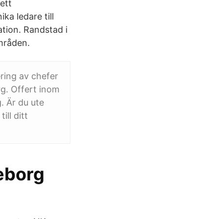
ett
ka ledare till
tion. Randstad i
mråden.
ring av chefer
rg. Offert inom
. Är du ute
ill ditt
eborg