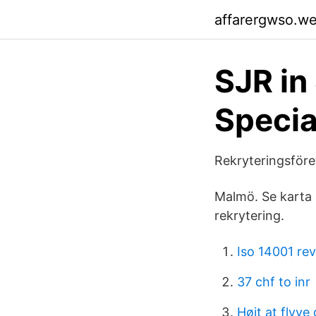
affarergwso.w
SJR in
Specia
Rekryteringsföre
Malmö. Se karta 
rekrytering.
Iso 14001 rev
37 chf to inr
Højt at flyve 