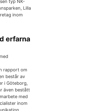
usen typ NK-
nsparken, Lilla
öretag inom
d erfarna
 med
en rapport om
en består av
er i Göteborg,
ar även bestått
amarbete med
ialister inom
unikation.