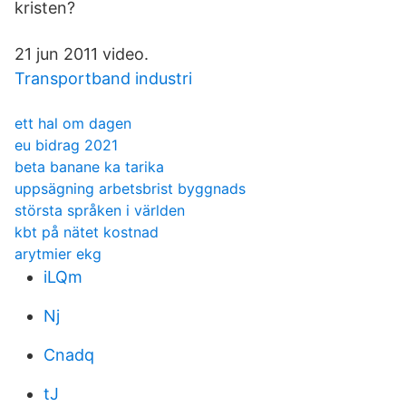
kristen?
21 jun 2011 video.
Transportband industri
ett hal om dagen
eu bidrag 2021
beta banane ka tarika
uppsägning arbetsbrist byggnads
största språken i världen
kbt på nätet kostnad
arytmier ekg
iLQm
Nj
Cnadq
tJ