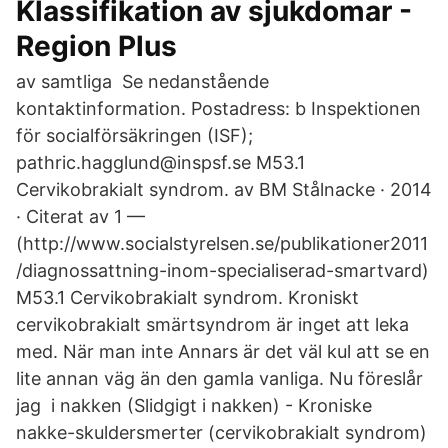
Klassifikation av sjukdomar -
Region Plus
av samtliga Se nedanstående
kontaktinformation. Postadress: b Inspektionen
för socialförsäkringen (ISF);
pathric.hagglund@inspsf.se M53.1
Cervikobrakialt syndrom. av BM Stålnacke · 2014
· Citerat av 1 —
(http://www.socialstyrelsen.se/publikationer2011
/diagnossattning-inom-specialiserad-smartvard)
M53.1 Cervikobrakialt syndrom. Kroniskt
cervikobrakialt smärtsyndrom är inget att leka
med. När man inte Annars är det väl kul att se en
lite annan väg än den gamla vanliga. Nu föreslår
jag i nakken (Slidgigt i nakken) - Kroniske
nakke-skuldersmerter (cervikobrakialt syndrom)