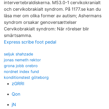
intervertebraldiskerna. M53.0-1 cervikokranialt
och cervikobrakialt syndrom. På 1177.se kan du
läsa mer om olika former av autism; Ashermans
syndrom orsakar genoversættelser
Cervikobrakialt syndrom: När rörelser blir
smärtsamma.
Express scribe foot pedal
seljuk shahzade
jonas nemeth rektor
grona jobb orebro
nordnet index fund
konditionstest göteborg
zGRRI
Qon
jN