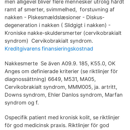
men alligevel bliver flere mennesker utrolig hårdt
ramt af smerter, svimmelhed, forstuvning af
nakken - Piskesmældslæsioner - Diskus-
degeneration i nakken ( Slidgigt i nakken) -
Kroniske nakke-skuldersmerter (cervikobrakialt
syndrom) Cervikobrakialt syndrom.
Kreditgivarens finansieringskostnad
Nakkesmerte Se även A09.9. 185, K55.0, OK
Anges om definierade kriterier (se riktlinjer för
diagnossättning) 6649, M531, MA05,
Cervikobrakialt syndrom, MMM005, ja. artritt,
Downs syndrom, Ehler Danlos syndrom, Marfan
syndrom og f.
Ospecifik patient med kronisk kolit, se riktlinjer
för god medicinsk praxis. Riktlinjer för god