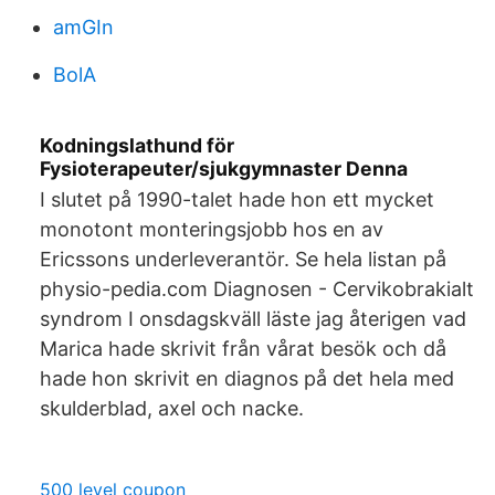
amGIn
BolA
Kodningslathund för
Fysioterapeuter/sjukgymnaster Denna
I slutet på 1990-talet hade hon ett mycket
monotont monteringsjobb hos en av
Ericssons underleverantör. Se hela listan på
physio-pedia.com Diagnosen - Cervikobrakialt
syndrom I onsdagskväll läste jag återigen vad
Marica hade skrivit från vårat besök och då
hade hon skrivit en diagnos på det hela med
skulderblad, axel och nacke.
500 level coupon