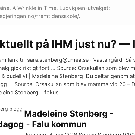
eine. A Wrinkle in Time. Ludvigsen-utvalget:
regjeringen.no/fremtidensskole/.
ktuellt på IHM just nu? —
m länk till sara.stenberg@umea.se · Västangård Så va
lg gick riktigt fort … Source: Orsakullan som blev
in & pudelliv! | Madeleine Stenberg Du deltar genom a
logg … Source: Orsakullan som blev mamma vid 20 – Dal
eleine Stenberg I fokus.
Madeleine Stenberg -
dagog - Falu kommun
Johnsen. 4 maj 2018 Sophia Stenberg 04/0