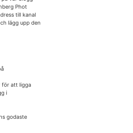
tenberg Phot
ress till kanal
och lägg upp den
 på
för att ligga
g i
ens godaste