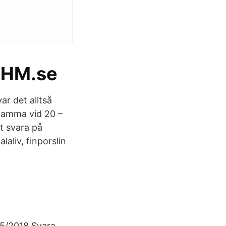
 IHM.se
r det alltså
 mamma vid 20 –
tt svara på
aliv, finporslin
5/2018 Svara.