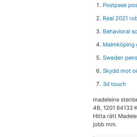
Postpase po
Real 2021 ro
Behavioral s
Malmköping g
Sweden pens
Skydd mot oö
3d touch
madeleine stenbe
4B, 1201 64133 
Hitta rätt Madel
jobb mm.