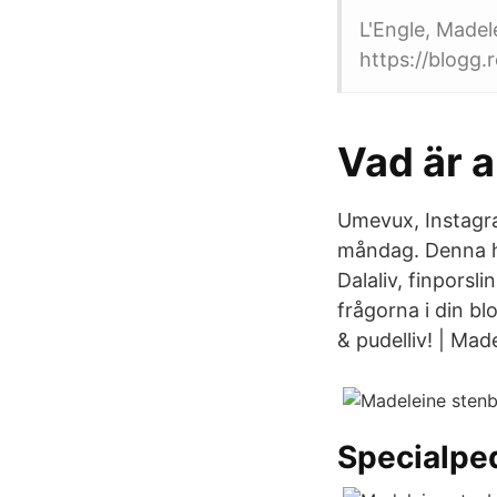
L'Engle, Madel
https://blogg.
Vad är a
Umevux, Instagra
måndag. Denna he
Dalaliv, finporsl
frågorna i din b
& pudelliv! | Mad
Specialpe