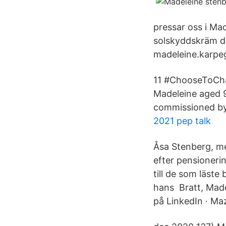
pressar oss i Ma
solskyddskräm di
madeleine.karpe
11 #ChooseToChal
Madeleine aged 9
commissioned by 
2021 pep talk
Åsa Stenberg, med
efter pensioneri
till de som läste
hans Bratt, Mad
på LinkedIn · M