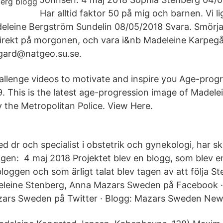
Har alltid faktor 50 på mig och barnen. Vi l
deleine Bergström Sundelin 08/05/2018 Svara. Smörja
rekt på morgonen, och vara i&nb Madeleine Karpegå
gard@natgeo.su.se.
lenge videos to motivate and inspire you Age-progr
. This is the latest age-progression image of Madele
the Metropolitan Police. View Here.
 dr och specialist i obstetrik och gynekologi, har sk
ngen: 4 maj 2018 Projektet blev en blogg, som blev e
 bloggen och som ärligt talat blev tagen av att följa 
eleine Stenberg, Anna Mazars Sweden på Facebook 
azars Sweden på Twitter · Blogg: Mazars Sweden New