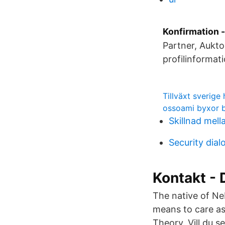
Konfirmation -
Partner, Aukto
profilinforma
Tillväxt sverige 
ossoami byxor 
Skillnad mell
Security dia
Kontakt - 
The native of Neb
means to care as
Theory. Vill du s