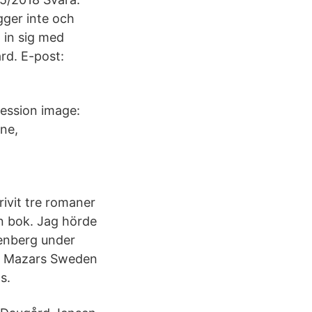
igger inte och
 in sig med
rd. E-post:
ession image:
ine,
rivit tre romaner
n bok. Jag hörde
Stenberg under
· Mazars Sweden
s.