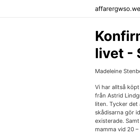
affarergwso.w
Konfir
livet 
Madeleine Stenbe
Vi har alltså köp
från Astrid Lindg
liten. Tycker det
skådisarna gör id
existerade. Samt 
mamma vid 20 – Da