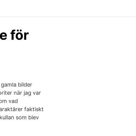
e för
e gamla bilder
iter när jag var
a om vad
araktärer faktiskt
akullan som blev