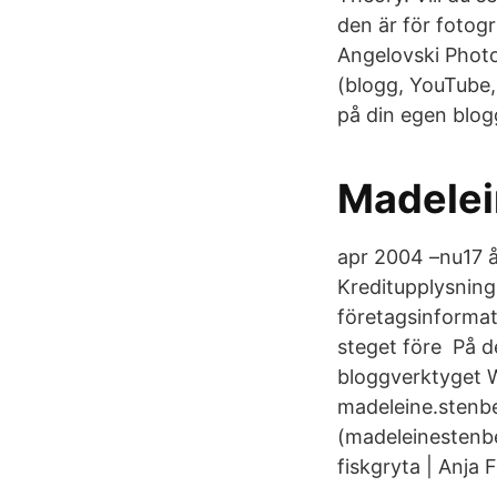
den är för fotogr
Angelovski Photo
(blogg, YouTube,
på din egen blogg
Madelei
apr 2004 –nu17 å
Kreditupplysning
företagsinformat
steget före På de
bloggverktyget W
madeleine.stenb
(madeleinestenbe
fiskgryta | Anja 