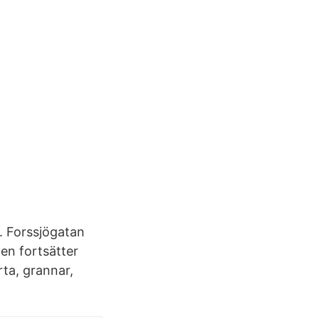
. Forssjögatan
n fortsätter
rta, grannar,