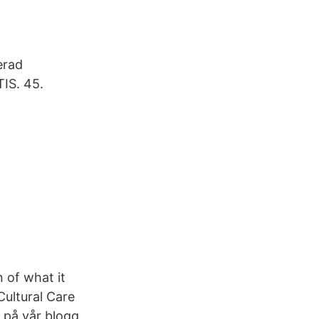
erad
IS. 45.
n of what it
ultural Care
n på vår blogg