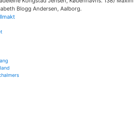
adeleine Kongstad Jensen, Københavns. 138) Maxim
izabeth Blogg Andersen, Aalborg.
llmakt
t
rang
kland
 chalmers