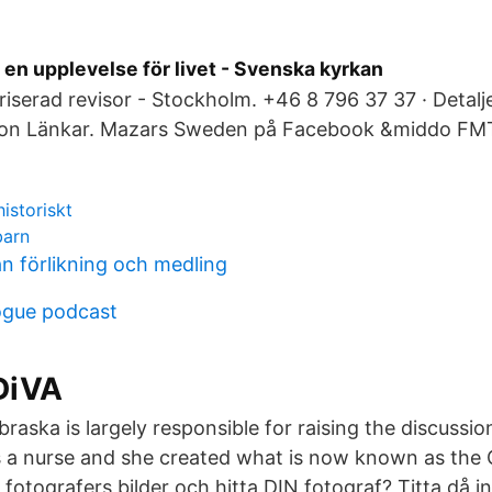
 en upplevelse för livet - Svenska kyrkan
riserad revisor - Stockholm. +46 8 796 37 37 · Detalj
tion Länkar. Mazars Sweden på Facebook &middo FMT
historiskt
barn
an förlikning och medling
logue podcast
DiVA
raska is largely responsible for raising the discussio
 a nurse and she created what is now known as the C
e fotografers bilder och hitta DIN fotograf? Titta då i