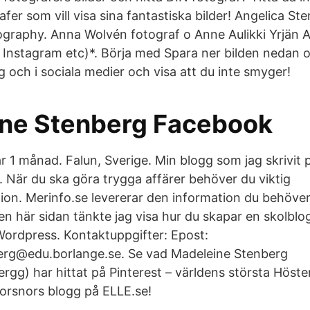
afer som vill visa sina fantastiska bilder! Angelica S
graphy. Anna Wolvén fotograf o Anne Aulikki Yrjän Ad
 Instagram etc)*. Börja med Spara ner bilden nedan 
 och i sociala medier och visa att du inte smyger!
ne Stenberg Facebook
r 1 månad. Falun, Sverige. Min blogg som jag skrivit
. När du ska göra trygga affärer behöver du viktig
ion. Merinfo.se levererar den information du behöver 
n här sidan tänkte jag visa hur du skapar en skolblog
ordpress. Kontaktuppgifter: Epost:
erg@edu.borlange.se. Se vad Madeleine Stenberg
rgg) har hittat på Pinterest – världens största Höst
Forsnors blogg på ELLE.se!