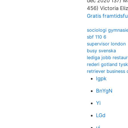
dec 2020 137) M
456) Victoria El
Gratis framtidsfu
sociologi gymnasie
sbf 110 6
supervisor london
busy svenska
lediga jobb restau
rederi gotland tys
retriever business
Igpk
BnYgN
Yi
LGd
ui