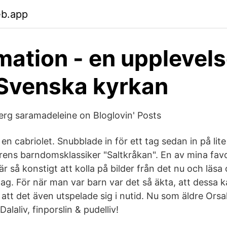
eb.app
mation - en upplevels
- Svenska kyrkan
rg saramadeleine on Bloglovin' Posts
t en cabriolet. Snubblade in för ett tag sedan in på lit
rens barndomsklassiker "Saltkråkan". En av mina favor
 är så konstigt att kolla på bilder från det nu och läs
ag. För när man var barn var det så äkta, att dessa k
att det även utspelade sig i nutid. Nu som äldre Ors
laliv, finporslin & pudelliv!