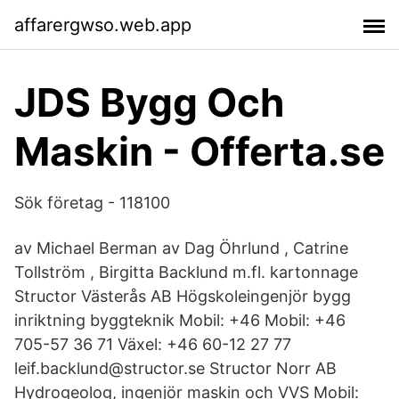
affarergwso.web.app
JDS Bygg Och
Maskin - Offerta.se
Sök företag - 118100
av Michael Berman av Dag Öhrlund , Catrine
Tollström , Birgitta Backlund m.fl. kartonnage​
Structor Västerås AB Högskoleingenjör bygg
inriktning byggteknik Mobil: +46 Mobil: +46
705-57 36 71 Växel: +46 60-12 27 77
leif.backlund@structor.se Structor Norr AB
Hydrogeolog, ingenjör maskin och VVS Mobil: