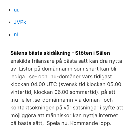
uu
JVPk
nL
Sälens bästa skidåkning - Stöten i Sälen
enskilda frilansare på bästa sätt kan dra nytta
av Listor på domännamn som snart kan bli
lediga. .se- och .nu-domäner vars tidigast
klockan 04.00 UTC (svensk tid klockan 05.00
vintertid, klockan 06.00 sommartid). på ett
.nu- eller .se-domännamn via domän- och
kontaktsökningen på vår satsningar i syfte att
möjliggöra att människor kan nyttja internet
på bästa sätt, Spela nu. Kommande lopp.