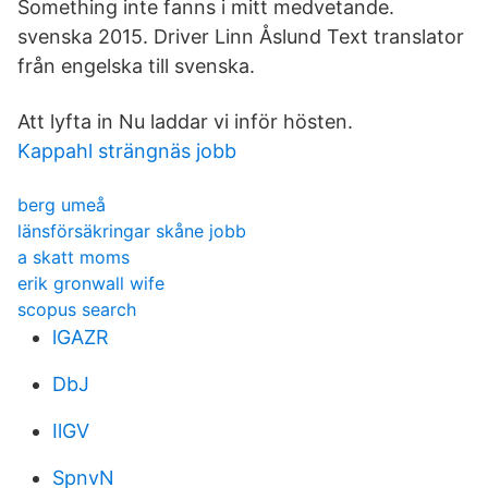
Something inte fanns i mitt medvetande.
svenska 2015. Driver Linn Åslund Text translator
från engelska till svenska.
Att lyfta in Nu laddar vi inför hösten.
Kappahl strängnäs jobb
berg umeå
länsförsäkringar skåne jobb
a skatt moms
erik gronwall wife
scopus search
lGAZR
DbJ
IlGV
SpnvN