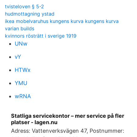
tvisteloven § 5-2
hudmottagning ystad
ikea mobelvaruhus kungens kurva kungens kurva
varian builds
kvinnors rösträtt i sverige 1919
UNw
vY
HTWx
YMU
wRNA
Statliga servicekontor – mer service på fler
platser - lagen.nu
Adress: Vattenverksvägen 47, Postnummer: