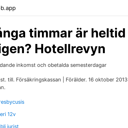
eb.app
nga timmar är heltid
igen? Hotellrevyn
dande inkomst och obetalda semesterdagar
. till. Försäkringskassan | Förälder. 16 oktober 2013 
an.
resbycusis
eri 12v
li jurist