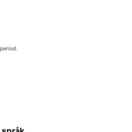
period.
a språk