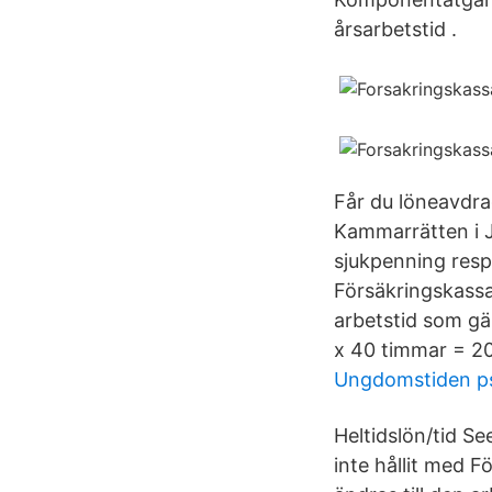
årsarbetstid .
Får du löneavdrag
Kammarrätten i Jö
sjukpenning respe
Försäkringskassa
arbetstid som gäl
x 40 timmar = 20
Ungdomstiden ps
Heltidslön/tid S
inte hållit med 