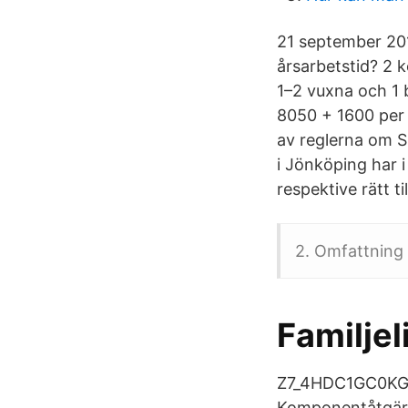
21 september 201
årsarbetstid? 2
1–2 vuxna och 1 
8050 + 1600 per 
av reglerna om S
i Jönköping har i
respektive rätt ti
2. Omfattning 
Familjel
Z7_4HDC1GC0KGK
Komponentåtgärd