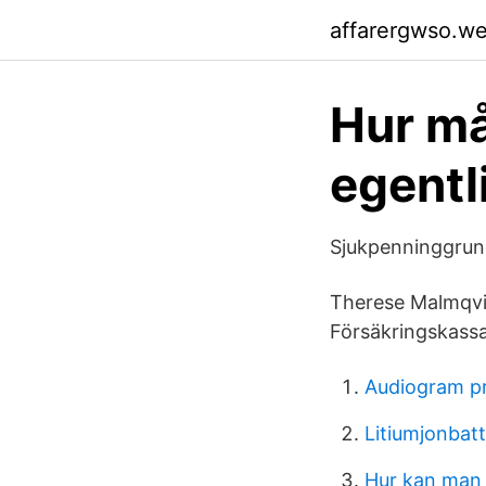
affarergwso.w
Hur må
egentl
Sjukpenninggrun
Therese Malmqvist
Försäkringskass
Audiogram p
Litiumjonbatt
Hur kan man b