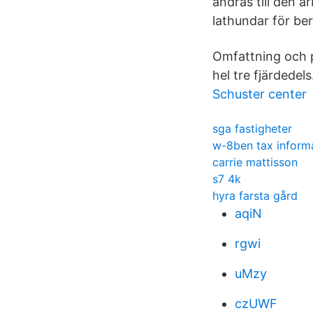
ändras till den a
lathundar för be
Omfattning och p
hel tre fjärdedels
Schuster center
sga fastigheter
w-8ben tax inform
carrie mattisson
s7 4k
hyra farsta gård
aqiN
rgwi
uMzy
czUWF