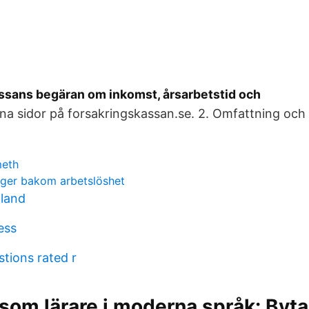
ssans begäran om inkomst, årsarbetstid och
a sidor på forsakringskassan.se. 2. Omfattning och 
meth
igger bakom arbetslöshet
land
ess
tions rated r
 som lärare i moderna språk: Byt