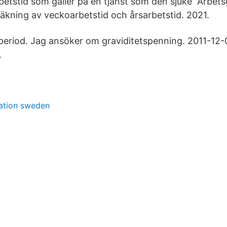
rbetstid som gäller på en tjänst som den sjuke Arbet
räkning av veckoarbetstid och årsarbetstid. 2021.
eriod. Jag ansöker om graviditetspenning. 2011-12-
.
ation sweden