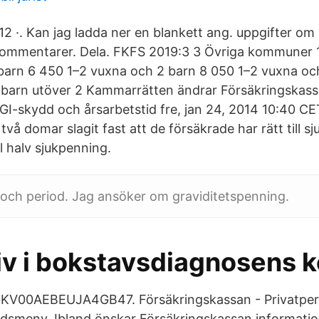
2 ·. Kan jag ladda ner en blankett ang. uppgifter om
 kommentarer. Dela. FKFS 2019:3 3 Övriga kommuner 
barn 6 450 1–2 vuxna och 2 barn 8 050 1–2 vuxna och
barn utöver 2 Kammarrätten ändrar Försäkringskass
GI-skydd och årsarbetstid fre, jan 24, 2014 10:40 C
 två domar slagit fast att de försäkrade har rätt till s
ll halv sjukpenning.
och period. Jag ansöker om graviditetspenning.
iv i bokstavsdiagnosens k
V00AEBEUJA4GB47. Försäkringskassan - Privatper
smeny. Ibland önskar Försäkringskassan information