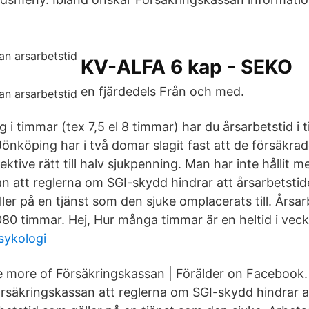
KV-ALFA 6 kap - SEKO
en fjärdedels Från och med.
 i timmar (tex 7,5 el 8 timmar) har du årsarbetstid i 
nköping har i två domar slagit fast att de försäkrade 
ktive rätt till halv sjukpenning. Man har inte hållit m
n att reglerna om SGI-skydd hindrar att årsarbetstide
ler på en tjänst som den sjuke omplacerats till. Årsa
80 timmar. Hej, Hur många timmar är en heltid i veck
ykologi
ee more of Försäkringskassan | Förälder on Facebook.
Försäkringskassan att reglerna om SGI-skydd hindrar a