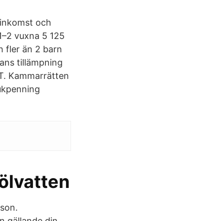
 inkomst och
1–2 vuxna 5 125
 fler än 2 barn
ans tillämpning
ET. Kammarrätten
jukpenning
ölvatten
son.
 gällande din