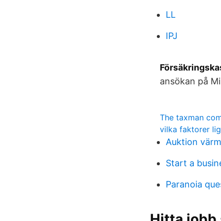
LL
IPJ
Försäkringska
ansökan på Min
The taxman co
vilka faktorer l
Auktion värm
Start a busin
Paranoia ques
Hitta jobb