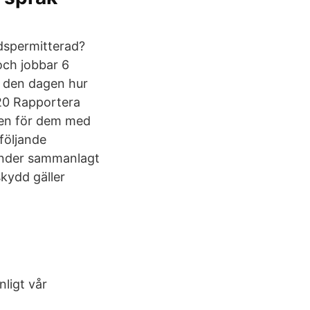
dspermitterad?
och jobbar 6
g den dagen hur
020 Rapportera
ften för dem med
följande
 under sammanlagt
kydd gäller
nligt vår