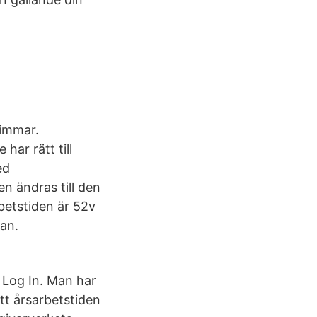
timmar.
har rätt till
ed
n ändras till den
rbetstiden är 52v
an.
 Log In. Man har
tt årsarbetstiden