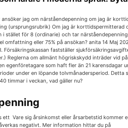
 ansöker jag om närståendepenning om jag är kortti
g (ursprungsrubrik) Om jag är korttidspermitterad 
i stället för 8 (ordinarie) och tar närståendepennin
el omfattning eller 75% på ansökan? anita 14 Maj 2
ll. Försäkringskassan fastställer sjukförsäkringsavgi
er.) Reglerna om allmänt högriskskydd inträder vid på
 en egenföretagare som haft fler än 21 karensdagar
rioder under en löpande tolvmånadersperiod. Detta s
 40 timmar i veckan, vad gäller nu?
apenning
 ett Vare sig årsinkomst eller årsarbetstid kommer e
verkas negativt. Mer information hittar du på